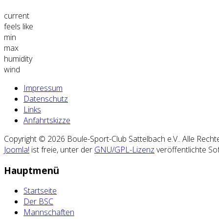
current
feels like
min
max
humidity
wind
Impressum
Datenschutz
Links
Anfahrtskizze
Copyright © 2026 Boule-Sport-Club Sattelbach e.V.. Alle Recht
Joomla!
ist freie, unter der
GNU/GPL-Lizenz
veröffentlichte So
Hauptmenü
Startseite
Der BSC
Mannschaften