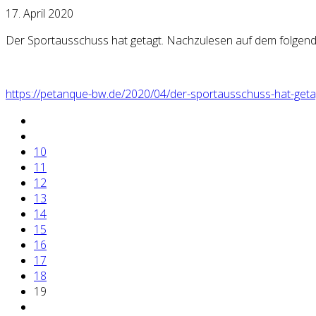
17. April 2020
Der Sportausschuss hat getagt. Nachzulesen auf dem folgend
https://petanque-bw.de/2020/04/der-sportausschuss-hat-geta
10
11
12
13
14
15
16
17
18
19