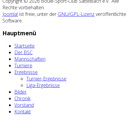
Copyright © 2026 Boule-Sport-Club Sattelbach e.V.. Alle
Rechte vorbehalten.
Joomla!
ist freie, unter der
GNU/GPL-Lizenz
veröffentlichte
Software.
Hauptmenü
Startseite
Der BSC
Mannschaften
Turniere
Ergebnisse
Turnier-Ergebnisse
Liga-Ergebnisse
Bilder
Chronik
Vorstand
Kontakt