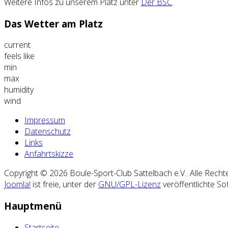
Weitere Infos zu unserem Platz unter
Der BSC
.
Das Wetter am Platz
current
feels like
min
max
humidity
wind
Impressum
Datenschutz
Links
Anfahrtskizze
Copyright © 2026 Boule-Sport-Club Sattelbach e.V.. Alle Recht
Joomla!
ist freie, unter der
GNU/GPL-Lizenz
veröffentlichte So
Hauptmenü
Startseite